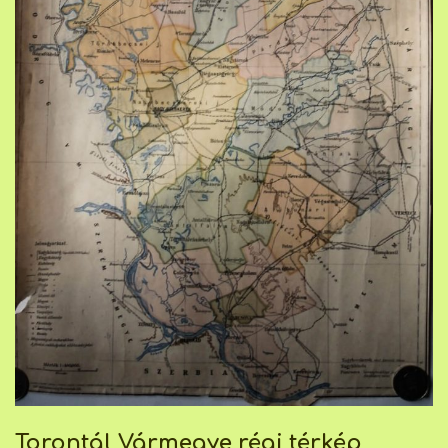
Torontál Vármegye régi térkép