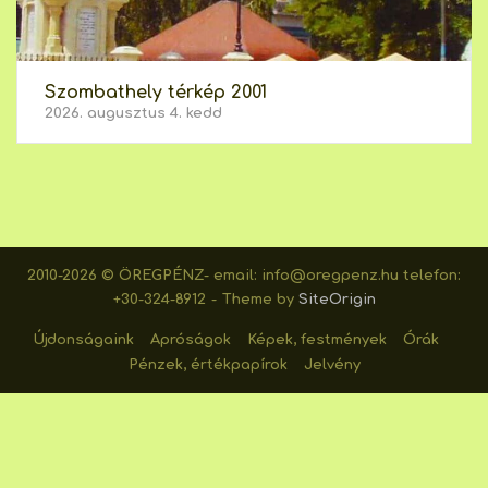
Szombathely térkép 2001
2026. augusztus 4. kedd
2010-2026 © ÖREGPÉNZ- email: info@oregpenz.hu telefon:
+30-324-8912
Theme by
SiteOrigin
Újdonságaink
Apróságok
Képek, festmények
Órák
Pénzek, értékpapírok
Jelvény