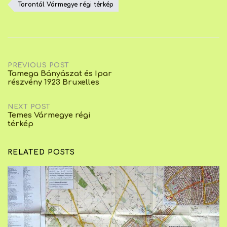
Torontál Vármegye régi térkép
Post
PREVIOUS POST
Tamega Bányászat és Ipar
részvény 1923 Bruxelles
navigation
NEXT POST
Temes Vármegye régi
térkép
RELATED POSTS