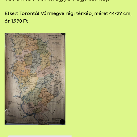
Elkelt Torontál Vármegye régi térkép, méret 44×29 cm,
ár 1.990 Ft