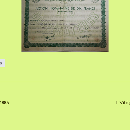
zs
1886
I. Vi