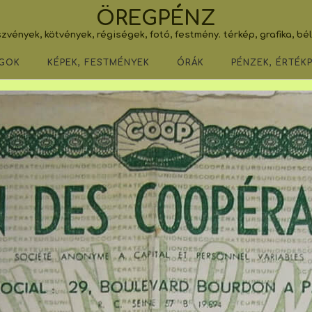
ÖREGPÉNZ
zvények, kötvények, régiségek, fotó, festmény. térkép, grafika, bé
GOK
KÉPEK, FESTMÉNYEK
ÓRÁK
PÉNZEK, ÉRTÉK