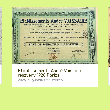
Etablissements André Vaissaire
részvény 1920 Párizs
2025. augusztus 27. szerda