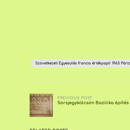
Szövetkezeti Egyesülés francia értékpapír 1963 Pári
Post
PREVIOUS POST
Sorsjegykölcsön Bazilika építés 
navigation