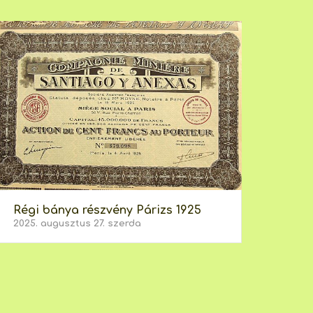
Régi bánya részvény Párizs 1925
2025. augusztus 27. szerda