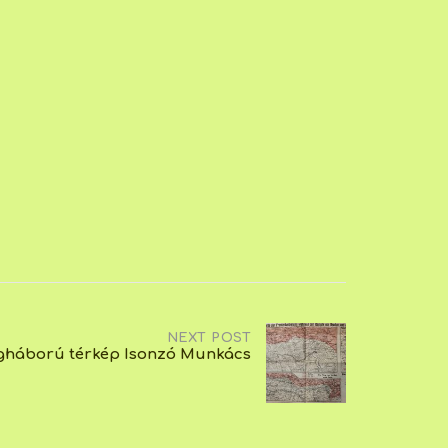
NEXT POST
lágháború térkép Isonzó Munkács