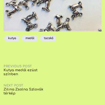
kutya
medál
tacskó
Post
PREVIOUS POST
Kutya medál ezüst
színben
navigation
NEXT POST
Zilina Zsolna Szlovák
térkép