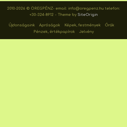
2010-2026 © ÖREGPÉNZ- email: info@oregpenz.hu telefon:
+30-324-8912
Theme by
SiteOrigin
Újdonságaink
Apróságok
Képek, festmények
Órák
Pénzek, értékpapírok
Jelvény