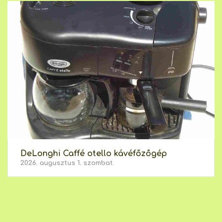
DeLonghi Caffé otello kávéfőzőgép
2026. augusztus 1. szombat