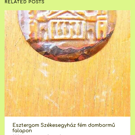
RELATED POSTS
Esztergom Székesegyház fém dombormű
falapon