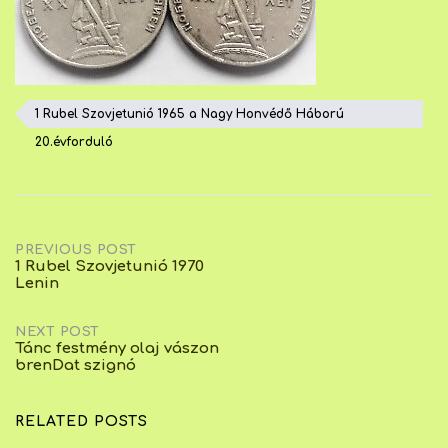
1 Rubel Szovjetunió 1965 a Nagy Honvédő Háború
20.évforduló
Post
PREVIOUS POST
1 Rubel Szovjetunió 1970
Lenin
navigation
NEXT POST
Tánc festmény olaj vászon
brenDat szignó
RELATED POSTS