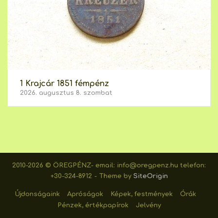
1 Krajcár 1851 fémpénz
2026. augusztus 8. szombat
2010-2026 © ÖREGPÉNZ- email: info@oregpenz.hu telefon:
+30-324-8912
Theme by
SiteOrigin
Újdonságaink
Apróságok
Képek, festmények
Órák
Pénzek, értékpapírok
Jelvény