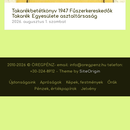
Takarékbetétkönyv 1947 Fűszerkereskedők
Takarék Egyesülete asztaltársaság
2026. augusztus 1. szombat
2010-2026 © ÖREGPÉNZ- email: info@oregpenz.hu telefon:
+30-324-8912
Theme by
SiteOrigin
Újdonságaink
Apróságok
Képek, festmények
Órák
Pénzek, értékpapírok
Jelvény