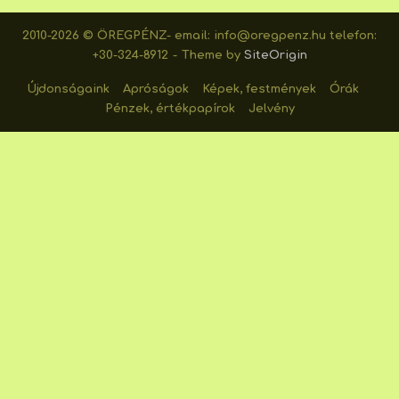
2010-2026 © ÖREGPÉNZ- email: info@oregpenz.hu telefon:
+30-324-8912
Theme by
SiteOrigin
Újdonságaink
Apróságok
Képek, festmények
Órák
Pénzek, értékpapírok
Jelvény