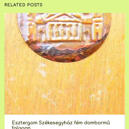
RELATED POSTS
Esztergom Székesegyház fém dombormű
falapon