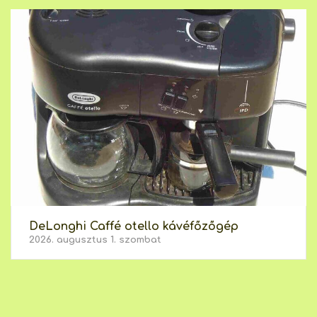
DeLonghi Caffé otello kávéfőzőgép
2026. augusztus 1. szombat