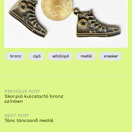
bronz
cipő
edzőcipő
medál
sneaker
Post
PREVIOUS POST
Skorpió kulcstartó bronz
színben
navigation
NEXT POST
Tánc táncosnő medál