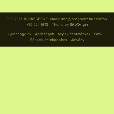
2010-2026 © ÖREGPÉNZ- email: info@oregpenz.hu telefon:
+30-324-8912
Theme by
SiteOrigin
Újdonságaink
Apróságok
Képek, festmények
Órák
Pénzek, értékpapírok
Jelvény