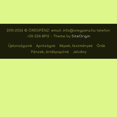
2010-2026 © ÖREGPÉNZ- email: info@oregpenz.hu telefon:
+30-324-8912
Theme by
SiteOrigin
Újdonságaink
Apróságok
Képek, festmények
Órák
Pénzek, értékpapírok
Jelvény