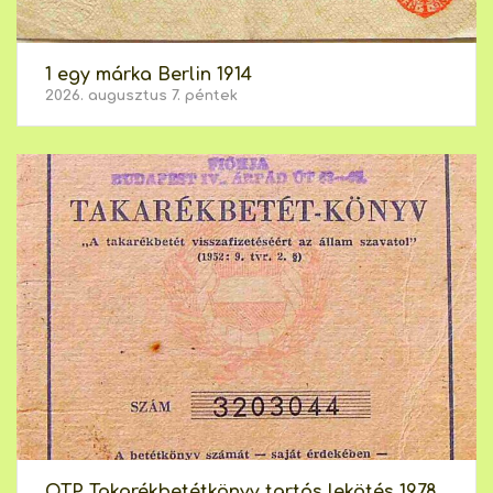
1 egy márka Berlin 1914
2026. augusztus 7. péntek
OTP Takarékbetétkönyv tartós lekötés 1978