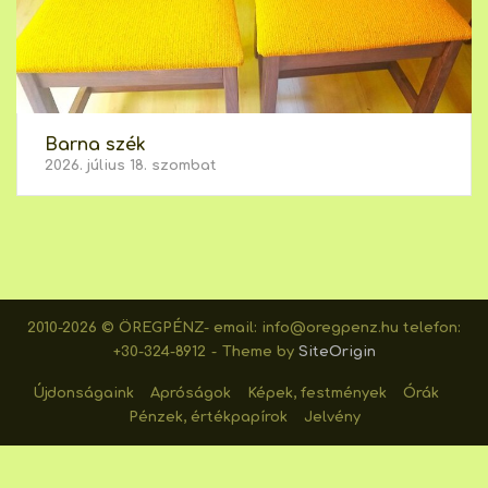
Barna szék
2026. július 18. szombat
2010-2026 © ÖREGPÉNZ- email: info@oregpenz.hu telefon:
+30-324-8912
Theme by
SiteOrigin
Újdonságaink
Apróságok
Képek, festmények
Órák
Pénzek, értékpapírok
Jelvény