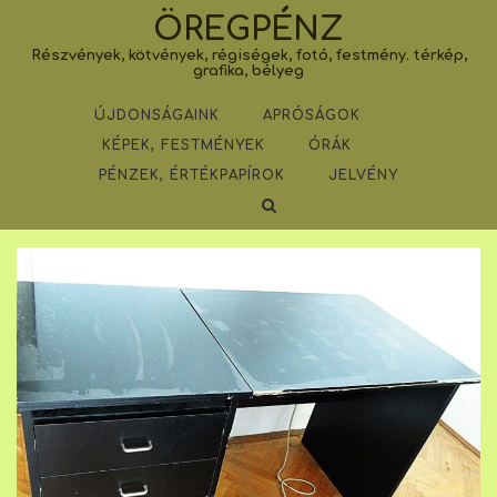
Skip
ÖREGPÉNZ
to
Részvények, kötvények, régiségek, fotó, festmény. térkép,
content
grafika, bélyeg
ÚJDONSÁGAINK
APRÓSÁGOK
KÉPEK, FESTMÉNYEK
ÓRÁK
PÉNZEK, ÉRTÉKPAPÍROK
JELVÉNY