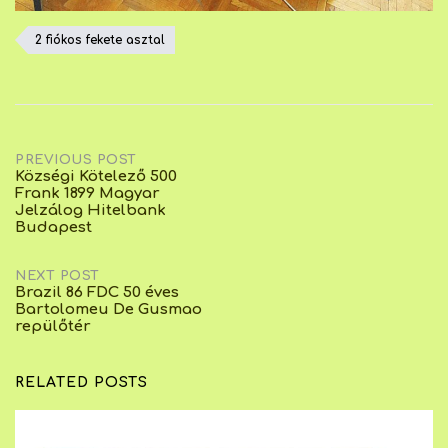
2 fiókos fekete asztal
Post
PREVIOUS POST
Községi Kötelező 500
Frank 1899 Magyar
navigation
Jelzálog Hitelbank
Budapest
NEXT POST
Brazil 86 FDC 50 éves
Bartolomeu De Gusmao
repülőtér
RELATED POSTS