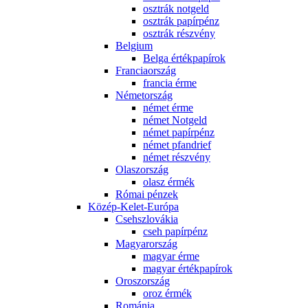
osztrák notgeld
osztrák papírpénz
osztrák részvény
Belgium
Belga értékpapírok
Franciaország
francia érme
Németország
német érme
német Notgeld
német papírpénz
német pfandrief
német részvény
Olaszország
olasz érmék
Római pénzek
Közép-Kelet-Európa
Csehszlovákia
cseh papírpénz
Magyarország
magyar érme
magyar értékpapírok
Oroszország
oroz érmék
Románia