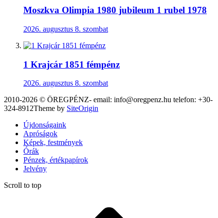
Moszkva Olimpia 1980 jubileum 1 rubel 1978
2026. augusztus 8. szombat
1 Krajcár 1851 fémpénz
2026. augusztus 8. szombat
2010-2026 © ÖREGPÉNZ- email: info@oregpenz.hu telefon: +30-
324-8912
Theme by
SiteOrigin
Újdonságaink
Apróságok
Képek, festmények
Órák
Pénzek, értékpapírok
Jelvény
Scroll to top