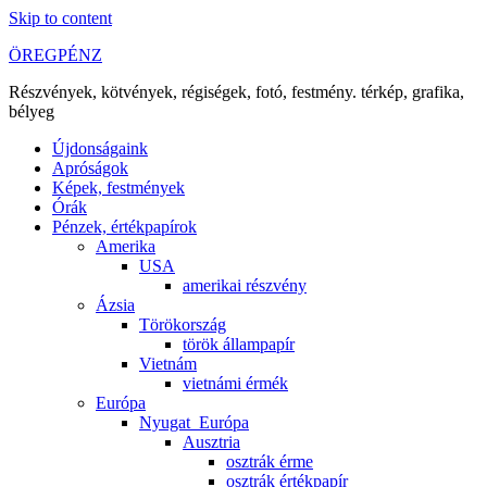
Skip to content
ÖREGPÉNZ
Részvények, kötvények, régiségek, fotó, festmény. térkép, grafika,
bélyeg
Újdonságaink
Apróságok
Képek, festmények
Órák
Pénzek, értékpapírok
Amerika
USA
amerikai részvény
Ázsia
Törökország
török állampapír
Vietnám
vietnámi érmék
Európa
Nyugat_Európa
Ausztria
osztrák érme
osztrák értékpapír