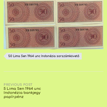
50 Lima Sen 1964 unc Indonézia sorszámkövető
Post
PREVIOUS POST
5 Lima Sen 1964 unc
Indonézia bankjegy
navigation
papírpénz