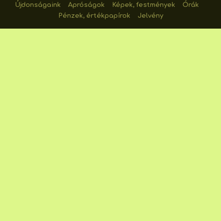
Újdonságaink
Apróságok
Képek, festmények
Órák
Pénzek, értékpapírok
Jelvény