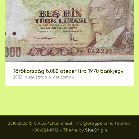
Törökország 5.000 ötezer lira 1970 bankjegy
2026. augusztus 6. csütörtök
2010-2026 © ÖREGPÉNZ- email: info@oregpenz.hu telefon:
+30-324-8912
Theme by
SiteOrigin