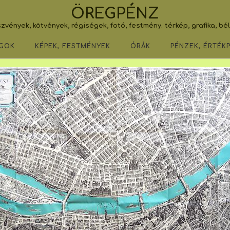
ÖREGPÉNZ
zvények, kötvények, régiségek, fotó, festmény. térkép, grafika, bé
GOK
KÉPEK, FESTMÉNYEK
ÓRÁK
PÉNZEK, ÉRTÉK