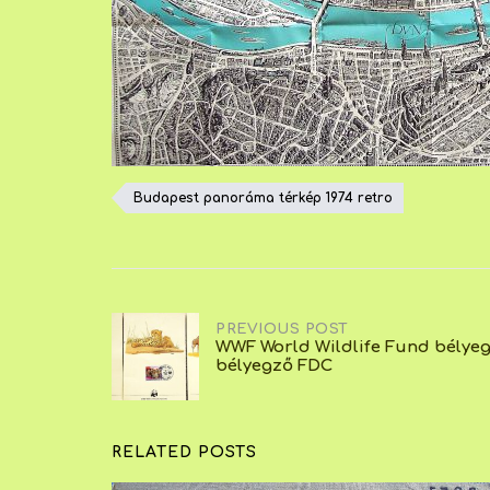
Budapest panoráma térkép 1974 retro
Post
PREVIOUS POST
WWF World Wildlife Fund bélyeg
bélyegző FDC
navigation
RELATED POSTS