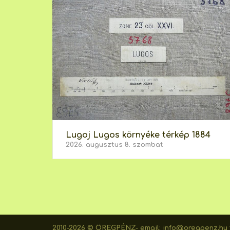
Lugoj Lugos környéke térkép 1884
2026. augusztus 8. szombat
2010-2026 © ÖREGPÉNZ- email: info@oregpenz.hu t