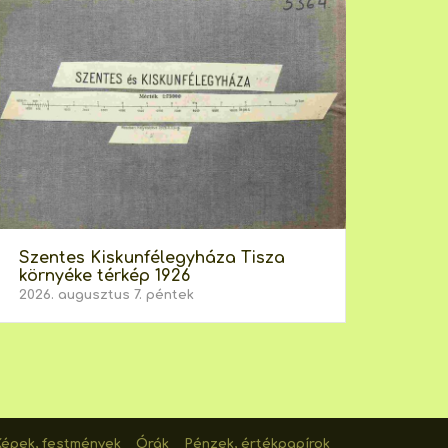
Szentes Kiskunfélegyháza Tisza
környéke térkép 1926
2026. augusztus 7. péntek
Képek, festmények
Órák
Pénzek, értékpapírok