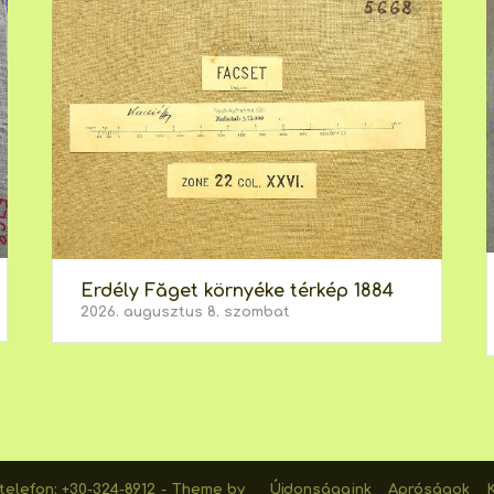
Erdély Făget környéke térkép 1884
2026. augusztus 8. szombat
elefon: +30-324-8912
Theme by
Újdonságaink
Apróságok