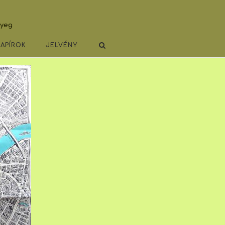
lyeg
PAPÍROK
JELVÉNY