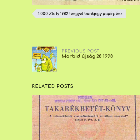
1.000 Zloty 1982 lengyel bankjegy papírpénz
Post
PREVIOUS POST
Morbid újság 28 1998
navigation
RELATED POSTS