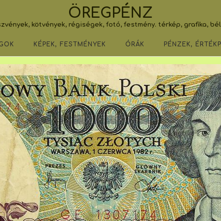
ÖREGPÉNZ
zvények, kötvények, régiségek, fotó, festmény. térkép, grafika, bé
GOK
KÉPEK, FESTMÉNYEK
ÓRÁK
PÉNZEK, ÉRTÉK