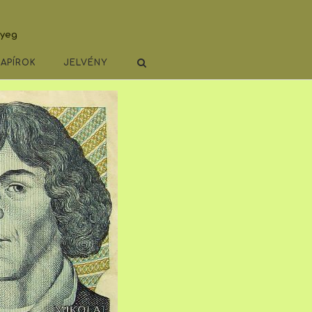
lyeg
PAPÍROK
JELVÉNY