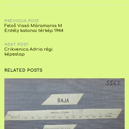
Post
PREVIOUS POST
Felső Vissó Máramaros M
Erdély katonai térkép 1944
navigation
NEXT POST
Crikvenica Adria régi
képeslap
RELATED POSTS