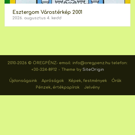
Esztergom Várostérkép 2001
2026. augusztus 4. kedd
2010-2026 © ÖREGPÉNZ- email: info@oregpenz.hu telefon:
+30-324-8912
Theme by
SiteOrigin
Újdonságaink
Apróságok
Képek, festmények
Órák
Pénzek, értékpapírok
Jelvény