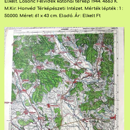
Elkelt. Losonc Felvidék katonai térkép 1944. 4663 K.
M.Kir. Honvéd Térképészeti Intézet. Mérték lépték : 1 :
50.000. Méret: 61 x 43 cm.
Eladó. Ár: Elkelt Ft