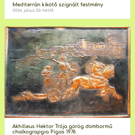
Mediterrán kikötő szignált festmény
2026. július 20. hétfő
Akhilleus Hektor Trója görög dombormű
chalkograpgia Pigas 1976