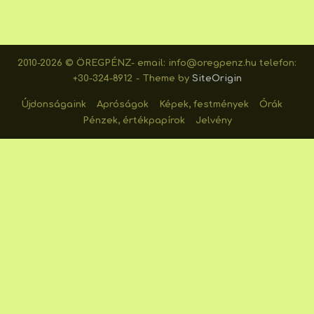
2010-2026 © ÖREGPÉNZ- email: info@oregpenz.hu telefon:
+30-324-8912
Theme by
SiteOrigin
Újdonságaink
Apróságok
Képek, festmények
Órák
Pénzek, értékpapírok
Jelvény