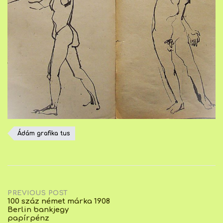
Ádám grafika tus
Post
PREVIOUS POST
100 száz német márka 1908
Berlin bankjegy
navigation
papírpénz