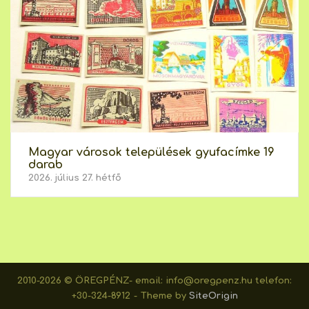
Magyar városok települések gyufacímke 19
darab
2026. július 27. hétfő
2010-2026 © ÖREGPÉNZ- email: info@oregpenz.hu telefon:
+30-324-8912
Theme by
SiteOrigin