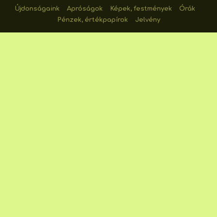
Újdonságaink
Apróságok
Képek, festmények
Órák
Pénzek, értékpapírok
Jelvény