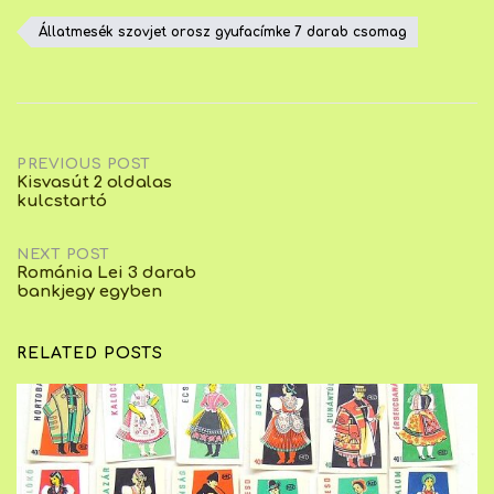
Állatmesék szovjet orosz gyufacímke 7 darab csomag
Post
PREVIOUS POST
Kisvasút 2 oldalas
kulcstartó
navigation
NEXT POST
Románia Lei 3 darab
bankjegy egyben
RELATED POSTS