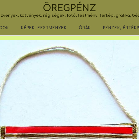
ÖREGPÉNZ
zvények, kötvények, régiségek, fotó, festmény. térkép, grafika, bé
GOK
KÉPEK, FESTMÉNYEK
ÓRÁK
PÉNZEK, ÉRTÉK