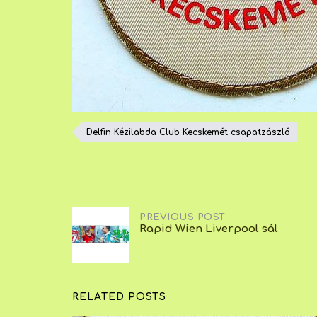
Delfin Kézilabda Club Kecskemét csapatzászló
Post
PREVIOUS POST
Rapid Wien Liverpool sál
navigation
RELATED POSTS