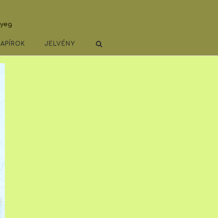
lyeg
PAPÍROK
JELVÉNY