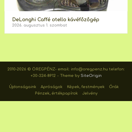
DeLonghi Caffé otello kávéfőzőgép
2026. augusztus 1. szombat
2010-2026 © ÖREGPÉNZ- email: info@oregpenz.hu telefon:
+30-324-8912
Theme by
SiteOrigin
Újdonságaink
Apróságok
Képek, festmények
Órák
Pénzek, értékpapírok
Jelvény