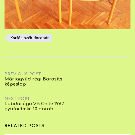
Karfás szék darabár
Post
PREVIOUS POST
Máriagyüd régi Barasits
képeslap
navigation
NEXT POST
Labdarúgó VB Chile 1962
gyufacímke 10 darab
RELATED POSTS