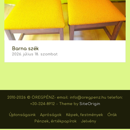
Barna szék
2026. július 18. szombat
2010-2026 © ÖREGPÉNZ- email: info@oregpenz.hu telefon:
+30-324-8912
Theme by
SiteOrigin
Újdonságaink
Apróságok
Képek, festmények
Órák
Pénzek, értékpapírok
Jelvény