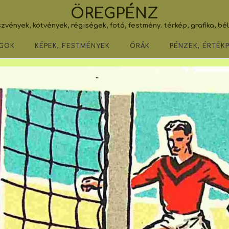
ÖREGPÉNZ
zvények, kötvények, régiségek, fotó, festmény. térkép, grafika, bé
GOK
KÉPEK, FESTMÉNYEK
ÓRÁK
PÉNZEK, ÉRTÉK