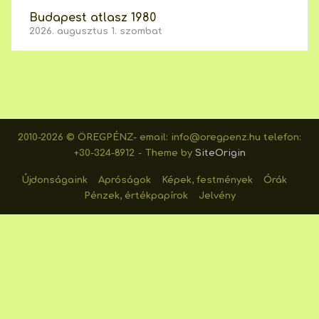
Budapest atlasz 1980
2026. augusztus 1. szombat
2010-2026 © ÖREGPÉNZ- email: info@oregpenz.hu telefon:
+30-324-8912
Theme by
SiteOrigin
Újdonságaink
Apróságok
Képek, festmények
Órák
Pénzek, értékpapírok
Jelvény