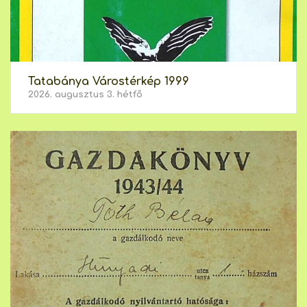
Tatabánya Várostérkép 1999
2026. augusztus 3. hétfő