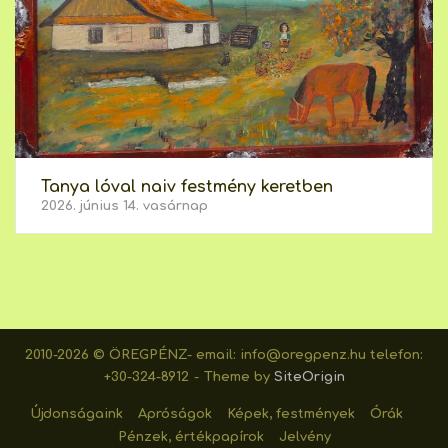
Tanya lóval naiv festmény keretben
2026. június 14. vasárnap
2010-2026 © ÖREGPÉNZ- email: info@oregpenz.hu telefon:
+30-324-8912
Theme by
SiteOrigin
Újdonságaink
Apróságok
Képek, festmények
Órák
Pénzek, értékpapírok
Jelvény