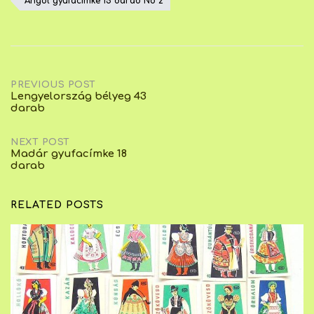
Angol gyufacímke 15 darab No 2
Post
PREVIOUS POST
Lengyelország bélyeg 43
darab
navigation
NEXT POST
Madár gyufacímke 18
darab
RELATED POSTS