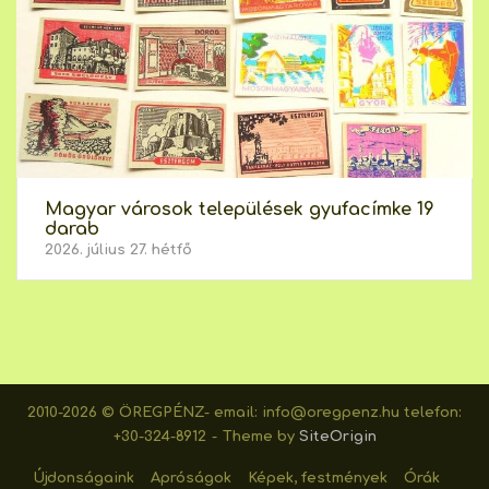
Magyar városok települések gyufacímke 19
darab
2026. július 27. hétfő
2010-2026 © ÖREGPÉNZ- email: info@oregpenz.hu telefon:
+30-324-8912
Theme by
SiteOrigin
Újdonságaink
Apróságok
Képek, festmények
Órák