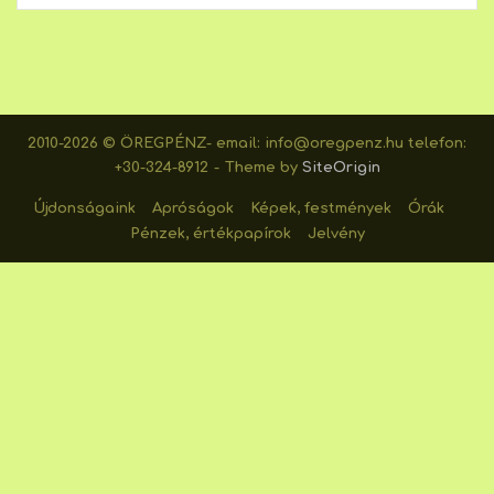
2010-2026 © ÖREGPÉNZ- email: info@oregpenz.hu telefon:
+30-324-8912
Theme by
SiteOrigin
Újdonságaink
Apróságok
Képek, festmények
Órák
Pénzek, értékpapírok
Jelvény