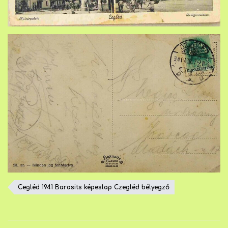
Cegléd 1941 Barasits képeslap Czegléd bélyegző