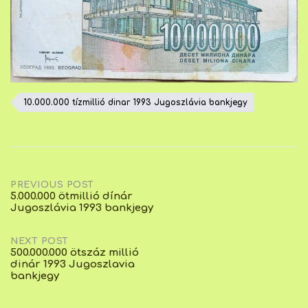
10.000.000 tízmillió dinar 1993 Jugoszlávia bankjegy
Post
PREVIOUS POST
5.000.000 ötmillió dínár
Jugoszlávia 1993 bankjegy
navigation
NEXT POST
500.000.000 ötszáz millió
dinár 1993 Jugoszlavia
bankjegy