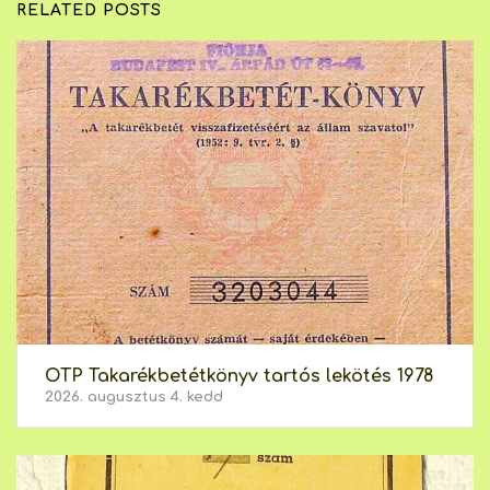
RELATED POSTS
OTP Takarékbetétkönyv tartós lekötés 1978
2026. augusztus 4. kedd