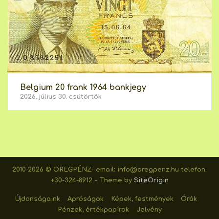
Belgium 20 frank 1964 bankjegy
2026. július 30. csütörtök
2010-2026 © ÖREGPÉNZ- email: info@oregpenz.hu telefon:
+30-324-8912
Theme by
SiteOrigin
Újdonságaink
Apróságok
Képek, festmények
Órák
Pénzek, értékpapírok
Jelvény