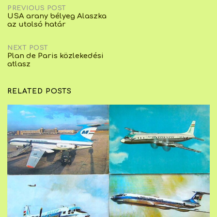
Post
PREVIOUS POST
USA arany bélyeg Alaszka
az utolsó határ
navigation
NEXT POST
Plan de Paris közlekedési
atlasz
RELATED POSTS