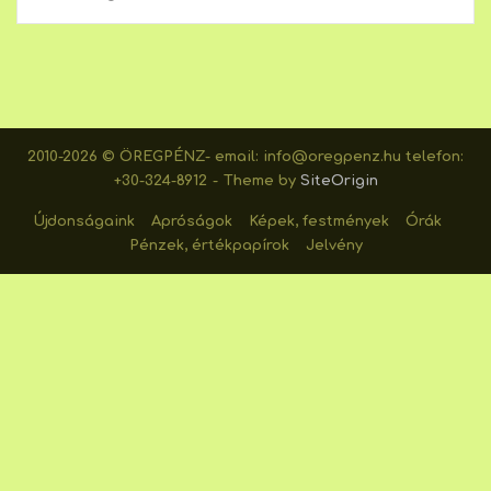
2010-2026 © ÖREGPÉNZ- email: info@oregpenz.hu telefon:
+30-324-8912
Theme by
SiteOrigin
Újdonságaink
Apróságok
Képek, festmények
Órák
Pénzek, értékpapírok
Jelvény