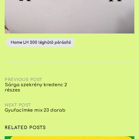
Home LH 300 léghűtő párásító
Post
PREVIOUS POST
Sárga szekrény kredenc 2
részes
navigation
NEXT POST
Gyufacímke mix 23 darab
RELATED POSTS