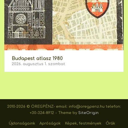
Budapest atlasz 1980
2026. augusztus 1. szombat
2010-2026 © ÖREGPÉNZ- email: info@oregpenz.hu telefon:
+30-324-8912
Theme by
SiteOrigin
Újdonságaink
Apróságok
Képek, festmények
Órák