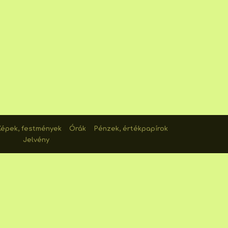
Képek, festmények
Órák
Pénzek, értékpapírok
Jelvény