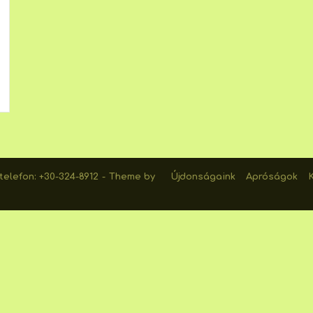
elefon: +30-324-8912
Theme by
Újdonságaink
Apróságok