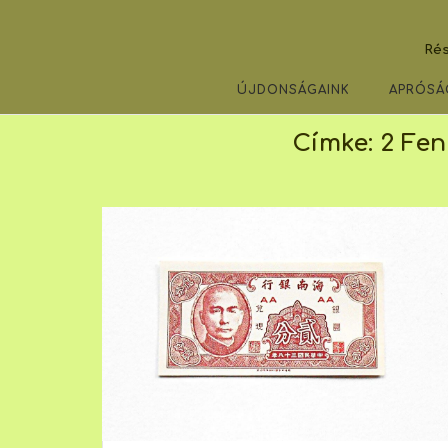
Skip
to
Rés
content
ÚJDONSÁGAINK
APRÓSÁ
Címke:
2 Fen