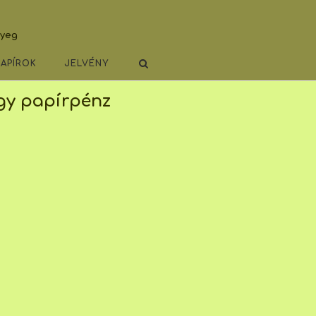
lyeg
PAPÍROK
JELVÉNY
gy papírpénz