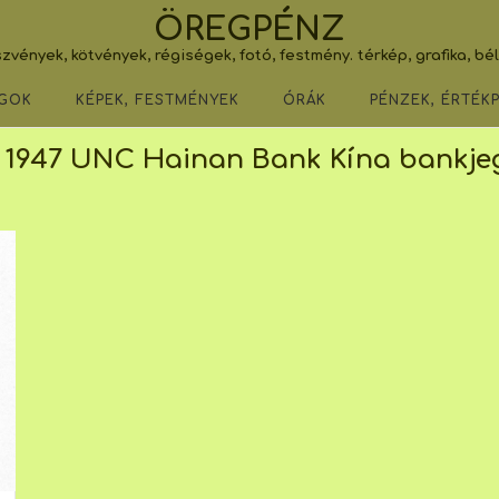
ÖREGPÉNZ
zvények, kötvények, régiségek, fotó, festmény. térkép, grafika, bé
GOK
KÉPEK, FESTMÉNYEK
ÓRÁK
PÉNZEK, ÉRTÉK
 1947 UNC Hainan Bank Kína bankje