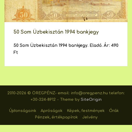
50 Som Üzbekisztán 1994 bankjegy
50 Som Üzbekisztán 1994 bankjegy. Eladó. Ár: 490
Ft
2010-2026 © ÖREGPÉNZ- email: info@oregpenz.hu telefon:
+30-324-8912
Theme by
SiteOrigin
Újdonságaink
Apróságok
Képek, festmények
Órák
Pénzek, értékpapírok
Jelvény