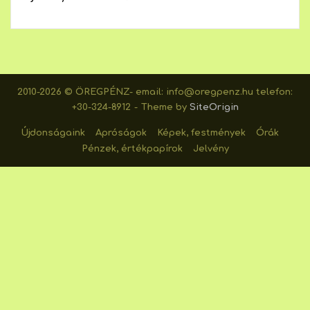
2010-2026 © ÖREGPÉNZ- email: info@oregpenz.hu telefon:
+30-324-8912
Theme by
SiteOrigin
Újdonságaink
Apróságok
Képek, festmények
Órák
Pénzek, értékpapírok
Jelvény