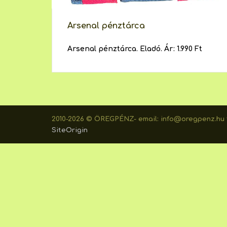
Arsenal pénztárca
Arsenal pénztárca. Eladó. Ár: 1.990 Ft
2010-2026 © ÖREGPÉNZ- email: info@oregpenz.hu t
SiteOrigin