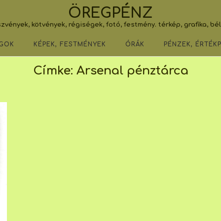
ÖREGPÉNZ
zvények, kötvények, régiségek, fotó, festmény. térkép, grafika, bé
GOK
KÉPEK, FESTMÉNYEK
ÓRÁK
PÉNZEK, ÉRTÉK
Címke:
Arsenal pénztárca