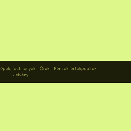
Képek, festmények
Órák
Pénzek, értékpapírok
Jelvény