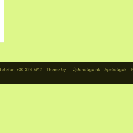
elefon: +30-324-8912
Theme by
Újdonságaink
Apróságok