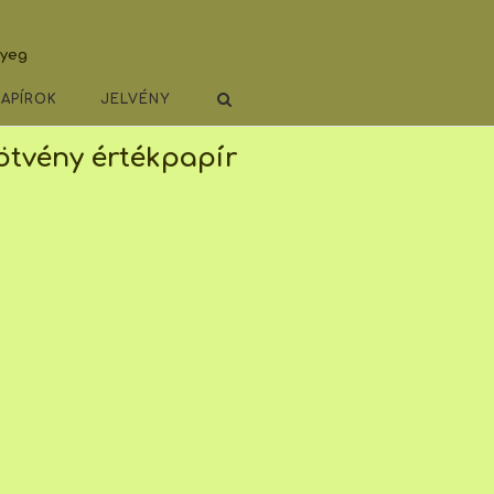
lyeg
PAPÍROK
JELVÉNY
ötvény értékpapír