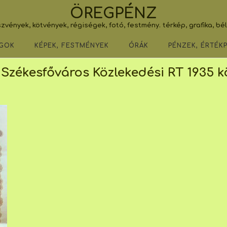
ÖREGPÉNZ
zvények, kötvények, régiségek, fotó, festmény. térkép, grafika, bé
GOK
KÉPEK, FESTMÉNYEK
ÓRÁK
PÉNZEK, ÉRTÉK
Székesfőváros Közlekedési RT 1935 k