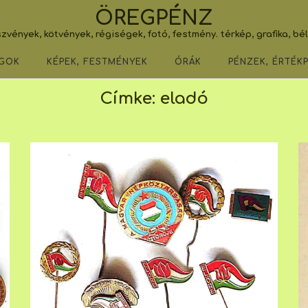
ÖREGPÉNZ
zvények, kötvények, régiségek, fotó, festmény. térkép, grafika, bé
GOK
KÉPEK, FESTMÉNYEK
ÓRÁK
PÉNZEK, ÉRTÉK
Címke:
eladó