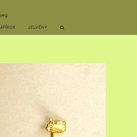
lyeg
PAPÍROK
JELVÉNY