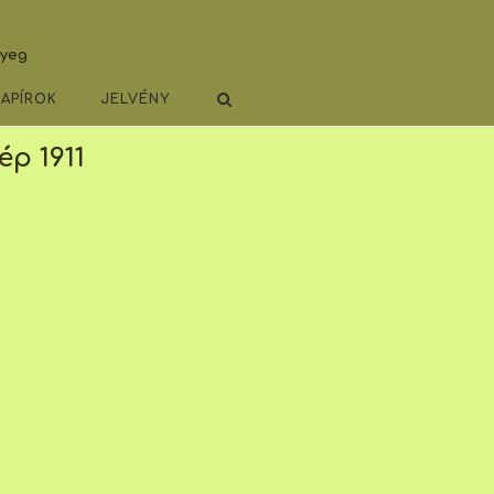
lyeg
PAPÍROK
JELVÉNY
ép 1911