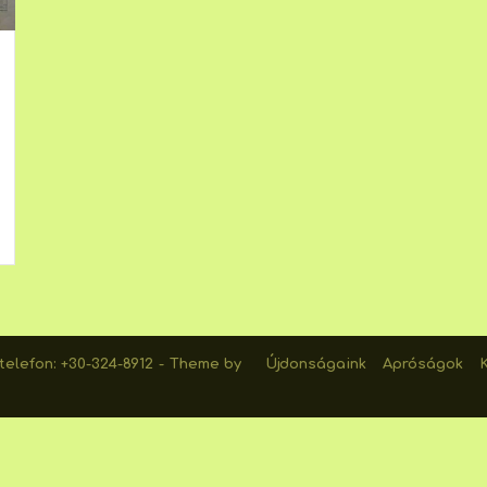
elefon: +30-324-8912
Theme by
Újdonságaink
Apróságok