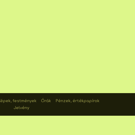
Képek, festmények
Órák
Pénzek, értékpapírok
Jelvény