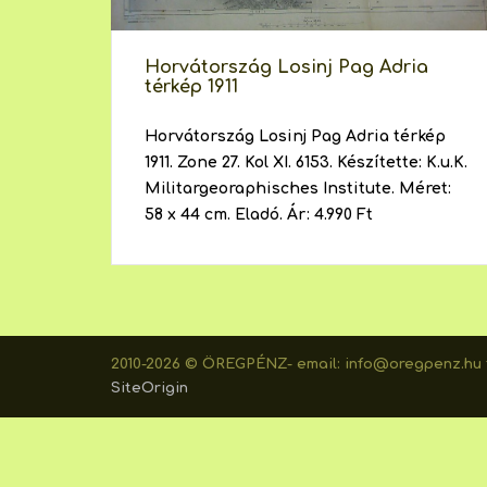
Horvátország Losinj Pag Adria
térkép 1911
Horvátország Losinj Pag Adria térkép
1911. Zone 27. Kol XI. 6153. Készítette: K.u.K.
Militargeoraphisches Institute. Méret:
58 x 44 cm. Eladó. Ár: 4.990 Ft
2010-2026 © ÖREGPÉNZ- email: info@oregpenz.hu t
SiteOrigin