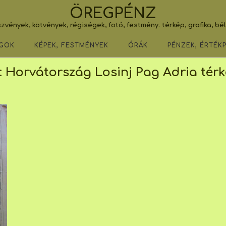
ÖREGPÉNZ
zvények, kötvények, régiségek, fotó, festmény. térkép, grafika, bé
GOK
KÉPEK, FESTMÉNYEK
ÓRÁK
PÉNZEK, ÉRTÉK
:
Horvátország Losinj Pag Adria térk