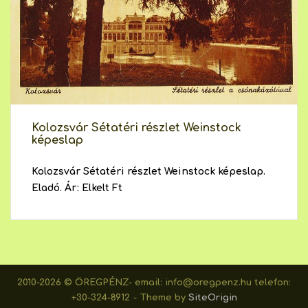
Kolozsvár Sétatéri részlet Weinstock
képeslap
Kolozsvár Sétatéri részlet Weinstock képeslap.
Eladó. Ár: Elkelt Ft
2010-2026 © ÖREGPÉNZ- email: info@oregpenz.hu telefon:
+30-324-8912
Theme by
SiteOrigin