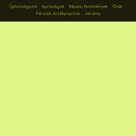
Újdonságaink
Apróságok
Képek, festmények
Órák
Pénzek, értékpapírok
Jelvény