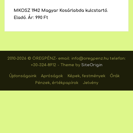
MKOSZ 1942 Magyar Kosárlabda kulcstartó.
Eladó. Ár: 990 Ft
2010-2026 © ÖREGPÉNZ- email: info@oregpenz.hu telefon:
+30-324-8912
Theme by
SiteOrigin
Újdonságaink
Apróságok
Képek, festmények
Órák
Pénzek, értékpapírok
Jelvény