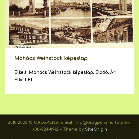
Mohács Weinstock képeslap
Elkelt. Mohács Weinstock képeslap. Eladó. Ár:
Elkelt Ft
2010-2026 © ÖREGPÉNZ- email: info@oregpenz.hu telefon:
+30-324-8912
Theme by
SiteOrigin