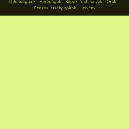
Újdonságaink
Apróságok
Képek, festmények
Órák
Pénzek, értékpapírok
Jelvény