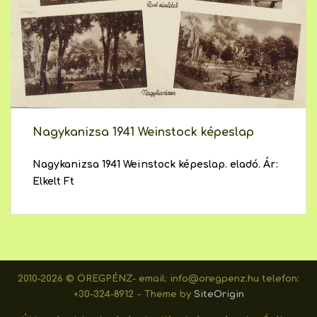
Nagykanizsa 1941 Weinstock képeslap
Nagykanizsa 1941 Weinstock képeslap. eladó. Ár:
Elkelt Ft
2010-2026 © ÖREGPÉNZ- email: info@oregpenz.hu telefon:
+30-324-8912
Theme by
SiteOrigin