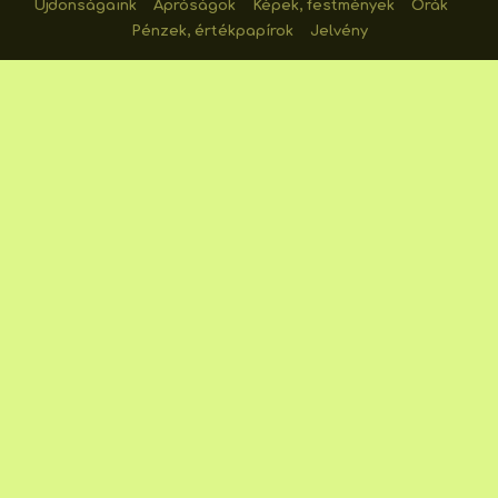
Újdonságaink
Apróságok
Képek, festmények
Órák
Pénzek, értékpapírok
Jelvény