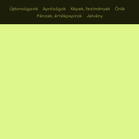
Újdonságaink
Apróságok
Képek, festmények
Órák
Pénzek, értékpapírok
Jelvény