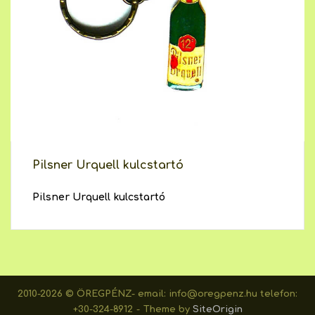
Pilsner Urquell kulcstartó
Pilsner Urquell kulcstartó
2010-2026 © ÖREGPÉNZ- email: info@oregpenz.hu telefon:
+30-324-8912
Theme by
SiteOrigin