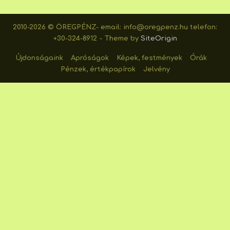
2010-2026 © ÖREGPÉNZ- email: info@oregpenz.hu telefon:
+30-324-8912
Theme by
SiteOrigin
Újdonságaink
Apróságok
Képek, festmények
Órák
Pénzek, értékpapírok
Jelvény