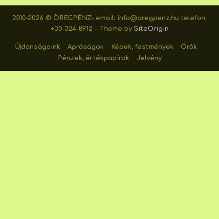
2010-2026 © ÖREGPÉNZ- email: info@oregpenz.hu telefon:
+30-324-8912
Theme by
SiteOrigin
Újdonságaink
Apróságok
Képek, festmények
Órák
Pénzek, értékpapírok
Jelvény