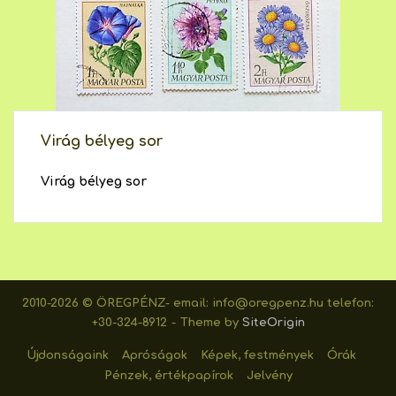
Virág bélyeg sor
Virág bélyeg sor
2010-2026 © ÖREGPÉNZ- email: info@oregpenz.hu telefon:
+30-324-8912
Theme by
SiteOrigin
Újdonságaink
Apróságok
Képek, festmények
Órák
Pénzek, értékpapírok
Jelvény