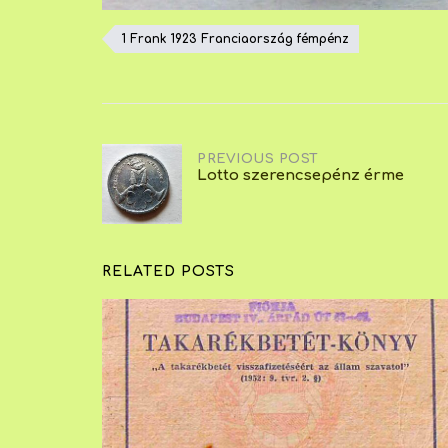
1 Frank 1923 Franciaország fémpénz
Post
PREVIOUS POST
Lotto szerencsepénz érme
navigation
RELATED POSTS