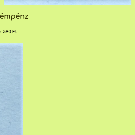
 fémpénz
 590 Ft