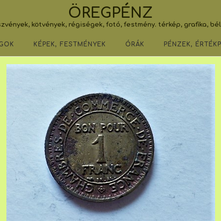
ÖREGPÉNZ
zvények, kötvények, régiségek, fotó, festmény. térkép, grafika, bé
GOK
KÉPEK, FESTMÉNYEK
ÓRÁK
PÉNZEK, ÉRTÉK