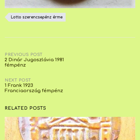
Lotto szerencsepénz érme
Post
PREVIOUS POST
2 Dinár Jugoszlávia 1981
fémpénz
navigation
NEXT POST
1 Frank 1923
Franciaország fémpénz
RELATED POSTS