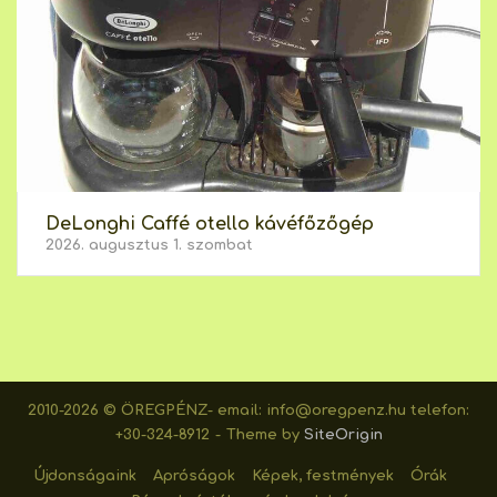
DeLonghi Caffé otello kávéfőzőgép
2026. augusztus 1. szombat
2010-2026 © ÖREGPÉNZ- email: info@oregpenz.hu telefon:
+30-324-8912
Theme by
SiteOrigin
Újdonságaink
Apróságok
Képek, festmények
Órák