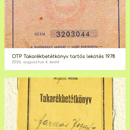
OTP Takarékbetétkönyv tartós lekötés 1978
2026. augusztus 4. kedd