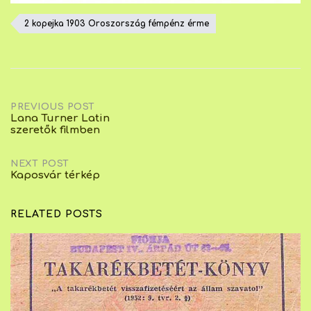
2 kopejka 1903 Oroszország fémpénz érme
Post
PREVIOUS POST
Lana Turner Latin
szeretők filmben
navigation
NEXT POST
Kaposvár térkép
RELATED POSTS