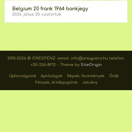
Belgium 20 frank 1964 bankjegy
2026. július 30. csütörtök
2010-2026 © ÖREGPÉNZ- email: info@oregpenz.hu telefon:
+30-324-8912
Theme by
SiteOrigin
Újdonságaink
Apróságok
Képek, festmények
Órák
Pénzek, értékpapírok
Jelvény