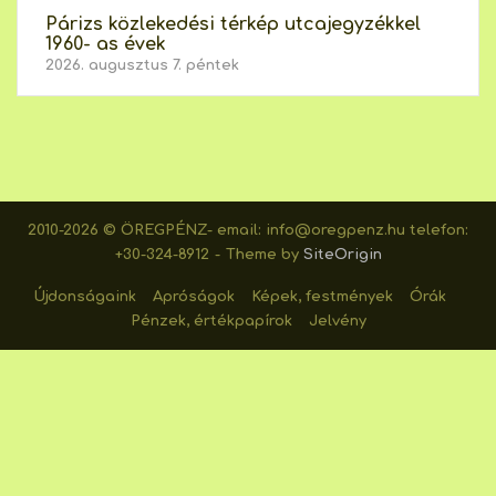
Párizs közlekedési térkép utcajegyzékkel
1960- as évek
2026. augusztus 7. péntek
2010-2026 © ÖREGPÉNZ- email: info@oregpenz.hu telefon:
+30-324-8912
Theme by
SiteOrigin
Újdonságaink
Apróságok
Képek, festmények
Órák
Pénzek, értékpapírok
Jelvény