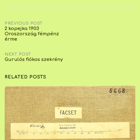
Post
PREVIOUS POST
2 kopejka 1903
Oroszország fémpénz
navigation
érme
NEXT POST
Gurulós fiókos szekrény
RELATED POSTS