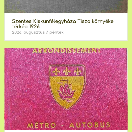
Szentes Kiskunfélegyháza Tisza környéke
térkép 1926
2026. augusztus 7. péntek