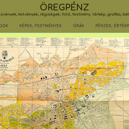
ÖREGPÉNZ
zvények, kötvények, régiségek, fotó, festmény. térkép, grafika, bé
GOK
KÉPEK, FESTMÉNYEK
ÓRÁK
PÉNZEK, ÉRTÉK