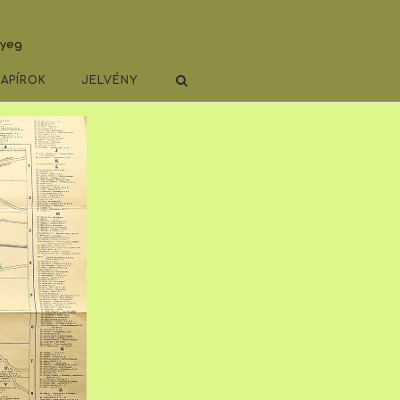
lyeg
PAPÍROK
JELVÉNY