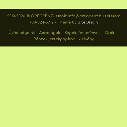
2010-2026 © ÖREGPÉNZ- email: info@oregpenz.hu telefon:
+30-324-8912
Theme by
SiteOrigin
Újdonságaink
Apróságok
Képek, festmények
Órák
Pénzek, értékpapírok
Jelvény