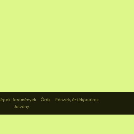
Képek, festmények
Órák
Pénzek, értékpapírok
Jelvény