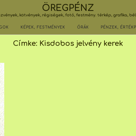
ÖREGPÉNZ
zvények, kötvények, régiségek, fotó, festmény. térkép, grafika, bé
GOK
KÉPEK, FESTMÉNYEK
ÓRÁK
PÉNZEK, ÉRTÉK
Címke:
Kisdobos jelvény kerek