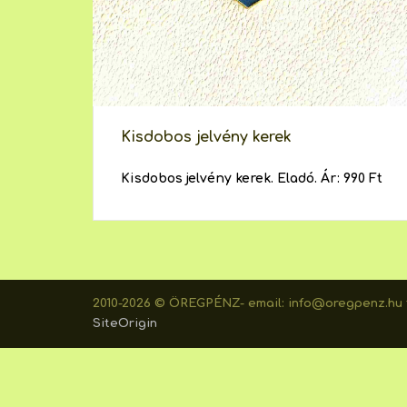
Kisdobos jelvény kerek
Kisdobos jelvény kerek. Eladó. Ár: 990 Ft
2010-2026 © ÖREGPÉNZ- email: info@oregpenz.hu t
SiteOrigin