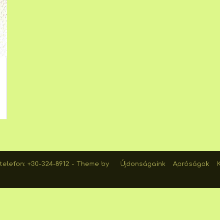
elefon: +30-324-8912
Theme by
Újdonságaink
Apróságok