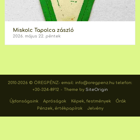
Miskolc Tapolca zászló
2026. május 22. péntek
2010-2026 © ÖREGPÉNZ- email: info@oregpenz.hu telefon:
+30-324-8912
Theme by
SiteOrigin
Újdonságaink
Apróságok
Képek, festmények
Órák
Pénzek, értékpapírok
Jelvény